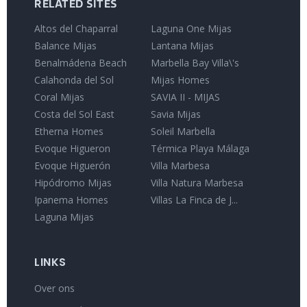
RELATED SITES
Altos del Chaparral
Laguna One Mijas
Balance Mijas
Lantana Mijas
Benalmádena Beach
Marbella Bay Villa\'s
Calahonda del Sol
Mijas Homes
Coral Mijas
SAVIA II - MIJAS
Costa del Sol East
Savia Mijas
Etherna Homes
Soleil Marbella
Evoque Higueron
Térmica Playa Málaga
Evoque Higuerón
Villa Marbesa
Hipódromo Mijas
Villa Natura Marbesa
Ipanema Homes
Villas La Finca de J...
Laguna Mijas
LINKS
Over ons