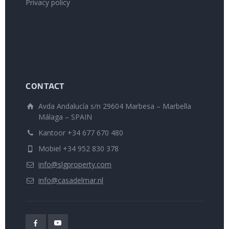
Privacy policy
CONTACT
Avda Andalucía s/n 29604 Marbesa – Marbella
Málaga – SPAIN
Kantoor +34 677 670 480
Mobiel +34 952 830 378
info@slgproperty.com
info@casadelmar.nl