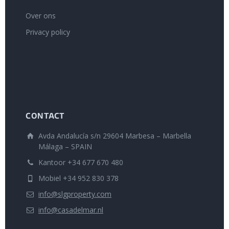
Over ons
Privacy policy
CONTACT
Avda Andalucía s/n 29604 Marbesa – Marbella
Málaga – SPAIN
Kantoor +34 677 670 480
Mobiel +34 952 830 378
info@slgproperty.com
info@casadelmar.nl