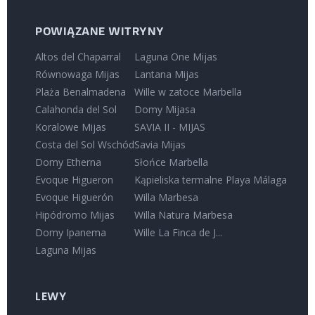
POWIĄZANE WITRYNY
Altos del Chaparral
Laguna One Mijas
Równowaga Mijas
Lantana Mijas
Plaża Benalmadena
Wille w zatoce Marbella
Calahonda del Sol
Domy Mijasa
Koralowe Mijas
SAVIA II - MIJAS
Costa del Sol Wschód
Savia Mijas
Domy Etherna
Słońce Marbella
Evoque Higueron
Kąpieliska termalne Playa Málaga
Evoque Higuerón
Willa Marbesa
Hipódromo Mijas
Willa Natura Marbesa
Domy Ipanema
Wille La Finca de J...
Laguna Mijas
LEWY