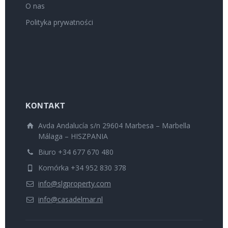
O nas
Polityka prywatności
KONTAKT
Avda Andalucía s/n 29604 Marbesa – Marbella
Málaga – HISZPANIA
Biuro +34 677 670 480
Komórka +34 952 830 378
info@slgproperty.com
info@casadelmar.nl