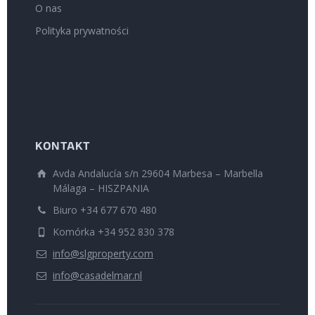
O nas
Polityka prywatności
KONTAKT
Avda Andalucía s/n 29604 Marbesa – Marbella
Málaga – HISZPANIA
Biuro +34 677 670 480
Komórka +34 952 830 378
info@slgproperty.com
info@casadelmar.nl