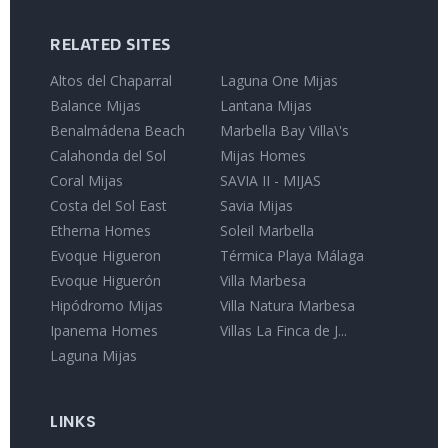
RELATED SITES
Altos del Chaparral
Laguna One Mijas
Balance Mijas
Lantana Mijas
Benalmádena Beach
Marbella Bay Villa\'s
Calahonda del Sol
Mijas Homes
Coral Mijas
SAVIA II - MIJAS
Costa del Sol East
Savia Mijas
Etherna Homes
Soleil Marbella
Evoque Higueron
Térmica Playa Málaga
Evoque Higuerón
Villa Marbesa
Hipódromo Mijas
Villa Natura Marbesa
Ipanema Homes
Villas La Finca de J...
Laguna Mijas
LINKS