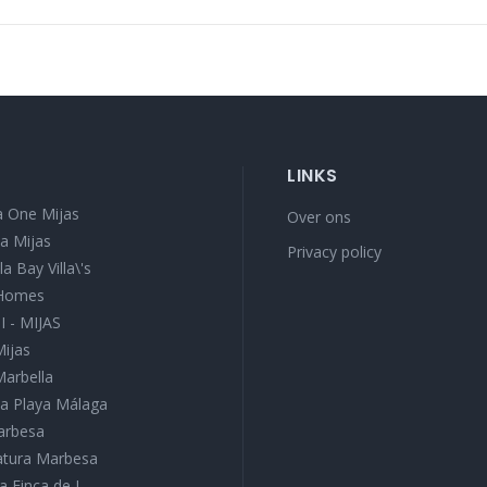
LINKS
 One Mijas
Over ons
a Mijas
Privacy policy
a Bay Villa\'s
 Homes
I - MIJAS
Mijas
Marbella
a Playa Málaga
Marbesa
Natura Marbesa
a Finca de J...