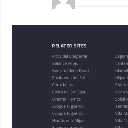
RELATED SITES
Altos del Chaparral
Laguna
Balance Mijas
Lantan
Benalmádena Beach
Marbell
Calahonda del Sol
Mijas
Coral Mijas
SAVIA I
Costa del Sol East
Savia 
Etherna Homes
Soleil 
Evoque Higueron
Térmic
Evoque Higuerón
Villa 
Hipódromo Mijas
Villa 
Ipanema Homes
Villas L