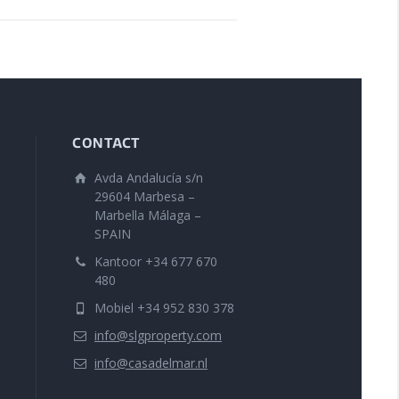
CONTACT
Avda Andalucía s/n
29604 Marbesa –
Marbella Málaga –
SPAIN
Kantoor +34 677 670
480
Mobiel +34 952 830 378
info@slgproperty.com
info@casadelmar.nl