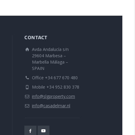
CONTACT
Avda Andalucía s/n
29604 Marbesa –
Marbella Málaga –
SPAIN
Office +34 677 670 480
Mobile +34 952 830 378
info@slgproperty.com
info@casadelmar.nl