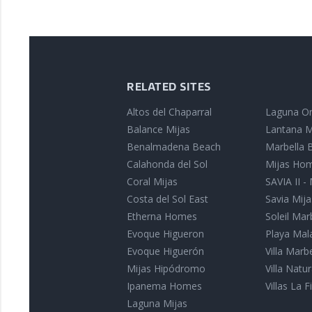
RELATED SITES
Altos del Chaparral
Laguna On
Balance Mijas
Lantana M
Benalmadena Beach
Marbella B
Calahonda del Sol
Mijas Ho
Coral Mijas
SAVIA II -
Costa del Sol East
Savia Mija
Etherna Homes
Soleil Mar
Evoque Higueron
Playa Mal
Evoque Higuerón
Villa Marb
Mijas Hipódromo
Villa Nat
Ipanema Homes
Villas La Fi
Laguna Mijas