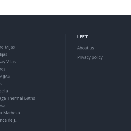
LEFT
e Mijas
About us
ijas
Privacy policy
ay Villas
mes
 MIJAS
s
bella
aga Thermal Baths
esa
ura Marbesa
nca de J...