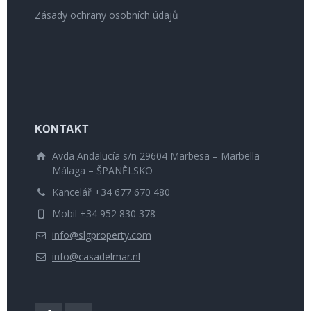
Zásady ochrany osobních údajů
KONTAKT
Avda Andalucía s/n 29604 Marbesa – Marbella
Málaga – ŠPANĚLSKO
Kancelář +34 677 670 480
Mobil +34 952 830 378
info@slgproperty.com
info@casadelmar.nl