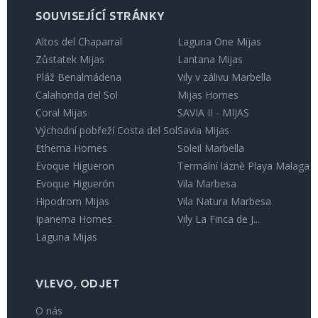
SOUVISEJÍCÍ STRÁNKY
Altos del Chaparral
Laguna One Mijas
Zůstatek Mijas
Lantana Mijas
Pláž Benalmádena
Vily v zálivu Marbella
Calahonda del Sol
Mijas Homes
Coral Mijas
SAVIA II - MIJAS
Východní pobřeží Costa del Sol
Savia Mijas
Etherna Homes
Soleil Marbella
Evoque Higueron
Termální lázně Playa Malaga
Evoque Higuerón
Vila Marbesa
Hipodrom Mijas
Vila Natura Marbesa
Ipanema Homes
Vily La Finca de J...
Laguna Mijas
VLEVO, ODJET
O nás